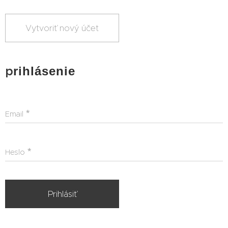
Vytvoriť nový účet
p
rihlásenie
Email
Heslo
Prihlásiť