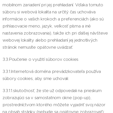
mobilnom zariadení pri jej prehliadaní. Vďaka tomuto
súboru si webová lokalita na určitý čas uchováva
informácie o vašich krokoch a preferenciách (ako sú
prihlasovacie meno, jazyk, veľkosť písma a iné
nastavenia zobrazovania), takže ich pri ďalšej návšteve
webovej lokality alebo prehliadaní jej jednotlivých
stránok nemusíte opätovne uvádzať.
3.3.Poučenie o využití súborov cookies
3.3.1.Internetová doména prevádzkovateľa používa
súbory cookies, aby sme uchovali:
3.3.1.1.skutočnosť, že ste už odpovedali na prieskum
zobrazujúci sa v samostatnom okne (pop-up),
prostredníctvom ktorého môžete vyjadriť svoj názor
na obsah stránky (nebude sa opätovne zobrazovať);