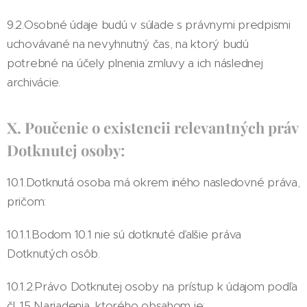
9.2.Osobné údaje budú v súlade s právnymi predpismi
uchovávané na nevyhnutný čas, na ktorý budú
potrebné na účely plnenia zmluvy a ich následnej
archivácie.
X. Poučenie o existencii relevantných práv
Dotknutej osoby:
10.1.Dotknutá osoba má okrem iného nasledovné práva,
pričom:
10.1.1.Bodom 10.1 nie sú dotknuté ďalšie práva
Dotknutých osôb.
10.1.2.Právo Dotknutej osoby na prístup k údajom podľa
čl. 15 Nariadenia
,
ktorého obsahom je: