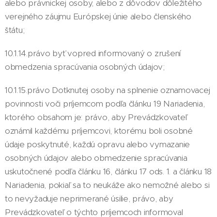
alebo právnickej osoby, alebo z dôvodov dôležitého
verejného záujmu Európskej únie alebo členského
štátu;
10.1.14.právo byť vopred informovaný o zrušení
obmedzenia spracúvania osobných údajov;
10.1.15.právo Dotknutej osoby na splnenie oznamovacej
povinnosti voči príjemcom podľa článku 19 Nariadenia,
ktorého obsahom je: právo, aby Prevádzkovateľ
oznámil každému príjemcovi, ktorému boli osobné
údaje poskytnuté, každú opravu alebo vymazanie
osobných údajov alebo obmedzenie spracúvania
uskutočnené podľa článku 16, článku 17 ods. 1. a článku 18
Nariadenia, pokiaľ sa to neukáže ako nemožné alebo si
to nevyžaduje neprimerané úsilie, právo, aby
Prevádzkovateľ o týchto príjemcoch informoval