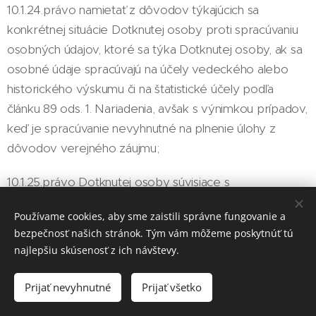
10.1.24.právo namietať z dôvodov týkajúcich sa
konkrétnej situácie Dotknutej osoby proti spracúvaniu
osobných údajov, ktoré sa týka Dotknutej osoby, ak sa
osobné údaje spracúvajú na účely vedeckého alebo
historického výskumu či na štatistické účely podľa
článku 89 ods. 1. Nariadenia, avšak s výnimkou prípadov,
keď je spracúvanie nevyhnutné na plnenie úlohy z
dôvodov verejného záujmu;
10.1.25.právo Dotknutej osoby súvisiace s
automatizovaným individuálnym rozhodovaním podľa
Používame cookies, aby sme zaistili správne fungovanie a
článku 22 Nariadenia, ktorého obsahom je:
bezpečnosť našich stránok. Tým vám môžeme poskytnúť tú
najlepšiu skúsenosť z ich návštevy.
10.1.26.právo, aby sa na Dotknutú osobu nevzťahovalo
rozhodnutie, ktoré je založené výlučne na
Prijať nevyhnutné
Prijať všetko
automatizovanom spracúvaní osobných údajov, vrátane
profilovania, a ktoré má právne účinky, ktoré sa jej