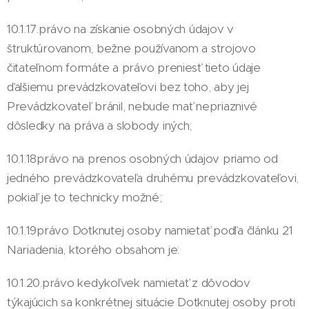
10.1.17.právo na získanie osobných údajov v
štruktúrovanom, bežne používanom a strojovo
čitateľnom formáte a právo preniesť tieto údaje
ďalšiemu prevádzkovateľovi bez toho, aby jej
Prevádzkovateľ bránil, nebude mať nepriaznivé
dôsledky na práva a slobody iných;
10.1.18právo na prenos osobných údajov priamo od
jedného prevádzkovateľa druhému prevádzkovateľovi,
pokiaľ je to technicky možné;
10.1.19právo Dotknutej osoby namietať podľa článku 21
Nariadenia, ktorého obsahom je:
10.1.20.právo kedykoľvek namietať z dôvodov
týkajúcich sa konkrétnej situácie Dotknutej osoby proti