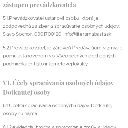
zástupcu prevádzkovateľa
5.1.Prevádzkovateľ ustanovil osobu, ktorá je
zodpovedná za zber a spracúvanie osobných údajov:
Slavo Sochor, 0901700120, info@literarnabasta.sk
5.2.Prevádzkovateľ, je zároveň Predávajúcim v zmysle
pojmu ustanovenom vo Všeobecných obchodných
podmienkach tejto internetovej lokality.
VI. Účely spracúvania osobných údajov
Dotknutej osoby
6.1.Účelmi spracúvania osobných údajov Dotknutej
osoby sú najmä:
6.1.2.evidencia, tvorba a spracovanie zmlúv a údajov