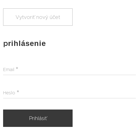
Vytvoriť nový účet
p
rihlásenie
Email
Heslo
Prihlásiť