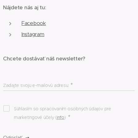
Nájdete nás aj tu:
Facebook
Instagram
Chcete dostávať náš newsletter?
Zadajte svoju e-mailovú adresu:
Súhlasím so spracovaním osobných údajov pre
marketingové účely (
info
)
Odoslať