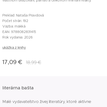
vlastnom uvažovaní, pamäti a celkovom vnímaní reality.
Preklad: Nataša Pravdová
Počet strán: 192
Väzba: mäkká
EAN: 9788082831415
Rok vydania: 2026
ukážka z knihy
17,09
€
18,99
€
literárna bašta
Malé vydavateľstvo živej literatúry, ktoré aktívne