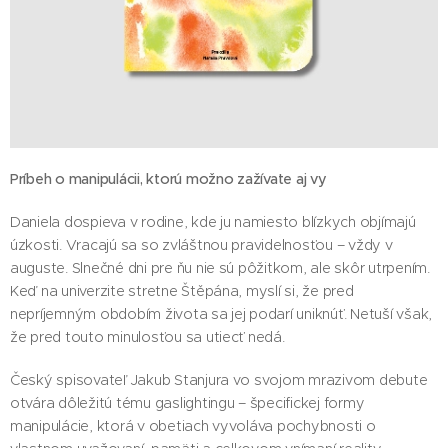
Príbeh o manipulácii, ktorú možno zažívate aj vy
Daniela dospieva v rodine, kde ju namiesto blízkych objímajú
úzkosti. Vracajú sa so zvláštnou pravidelnosťou – vždy v
auguste. Slnečné dni pre ňu nie sú pôžitkom, ale skôr utrpením.
Keď na univerzite stretne Štěpána, myslí si, že pred
nepríjemným obdobím života sa jej podarí uniknúť. Netuší však,
že pred touto minulosťou sa utiecť nedá.
Český spisovateľ Jakub Stanjura vo svojom mrazivom debute
otvára dôležitú tému gaslightingu – špecifickej formy
manipulácie, ktorá v obetiach vyvoláva pochybnosti o