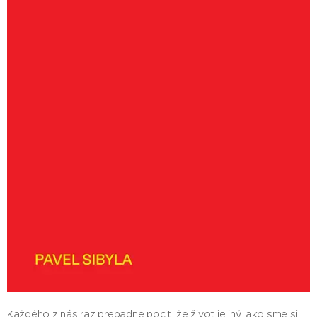
​​Každého z nás raz prepadne pocit, že život je iný, ako sme si