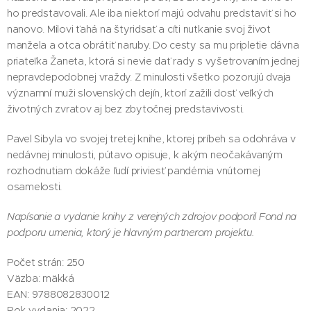
ho predstavovali. Ale iba niektorí majú odvahu predstaviť si ho
nanovo. Milovi ťahá na štyridsať a cíti nutkanie svoj život
manžela a otca obrátiť naruby. Do cesty sa mu pripletie dávna
priateľka Žaneta, ktorá si nevie dať rady s vyšetrovaním jednej
nepravdepodobnej vraždy. Z minulosti všetko pozorujú dvaja
významní muži slovenských dejín, ktorí zažili dosť veľkých
životných zvratov aj bez zbytočnej predstavivosti.
Pavel Sibyla vo svojej tretej knihe, ktorej príbeh sa odohráva v
nedávnej minulosti, pútavo opisuje, k akým neočakávaným
rozhodnutiam dokáže ľudí priviesť pandémia vnútornej
osamelosti.
Napísanie a vydanie knihy z verejných zdrojov podporil Fond na
podporu umenia, ktorý je hlavným partnerom projektu.
Počet strán: 250
Väzba: mäkká
EAN: 9788082830012
Rok vydania: 2022