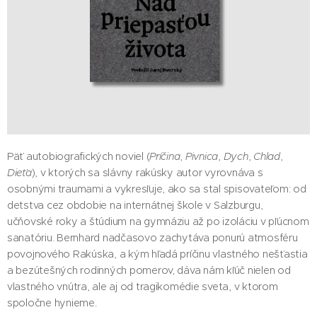
Päť autobiografických noviel (
Príčina
,
Pivnica
,
Dych
,
Chlad
,
Dieťa
), v ktorých sa slávny rakúsky autor vyrovnáva s
osobnými traumami a vykresľuje, ako sa stal spisovateľom: od
detstva cez obdobie na internátnej škole v Salzburgu,
učňovské roky a štúdium na gymnáziu až po izoláciu v pľúcnom
sanatóriu. Bernhard nadčasovo zachytáva ponurú atmosféru
povojnového Rakúska, a kým hľadá príčinu vlastného nešťastia
a bezútešných rodinných pomerov, dáva nám kľúč nielen od
vlastného vnútra, ale aj od tragikomédie sveta, v ktorom
spoločne hynieme.