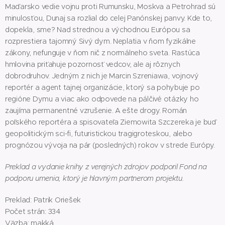
Maďarsko vedie vojnu proti Rumunsku, Moskva a Petrohrad sú
minulosťou, Dunaj sa rozlial do celej Panónskej panvy. Kde to,
dopekla, sme? Nad strednou a východnou Európou sa
rozprestiera tajomný Sivý dym. Neplatia v ňom fyzikálne
zákony, nefunguje v ňom nič z normálneho sveta. Rastúca
hmlovina priťahuje pozornosť vedcov, ale aj rôznych
dobrodruhov. Jedným z nich je Marcin Szreniawa, vojnový
reportér a agent tajnej organizácie, ktorý sa pohybuje po
regióne Dymu a viac ako odpovede na pálčivé otázky ho
zaujíma permanentné vzrušenie. A ešte drogy. Román
poľského reportéra a spisovateľa Ziemowita Szczereka je buď
geopolitickým sci-fi, futuristickou tragigroteskou, alebo
prognózou vývoja na pár (posledných) rokov v strede Európy.
Preklad a vydanie knihy z verejných zdrojov podporil Fond na
podporu umenia, ktorý je hlavným partnerom projektu.
Preklad: Patrik Oriešek
Počet strán: 334
Väzba: makká