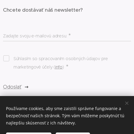
Chcete dostávať náš newsletter?
Zadajte svoju e-mailovú adresu:
Súhlasím so spracovaním osobných údajov pre
marketingové účely (
info
)
Odoslať
Používame cookies, aby sme zaistili správne fungovanie a
bezpečnosť našich stránok. Tým vám môžeme poskytnúť tú
literárna bašta © 2023
Cookies
najlepšiu skúsenosť z ich návštevy.