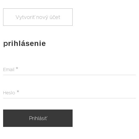
Vytvoriť nový účet
p
rihlásenie
Email
Heslo
Prihlásiť