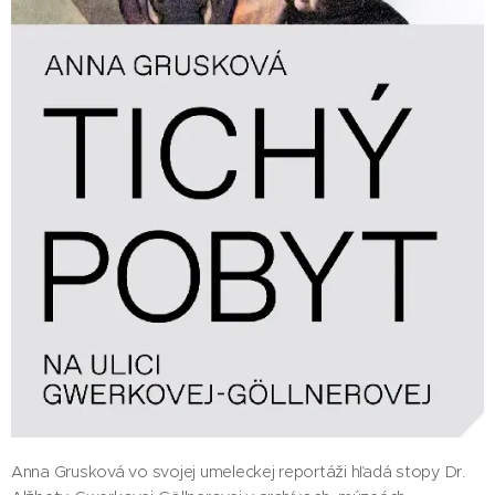
Anna Grusková vo svojej umeleckej reportáži hľadá stopy Dr.