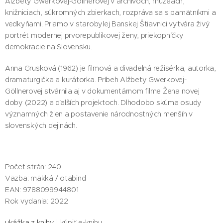
Alžbety Gwerkovej-Göllnerovej v archívoch, múzeách,
knižniciach, súkromných zbierkach, rozpráva sa s pamätníkmi a
vedkyňami. Priamo v starobylej Banskej Štiavnici vytvára živý
portrét modernej prvorepublikovej ženy, priekopníčky
demokracie na Slovensku.
Anna Grusková (1962) je filmová a divadelná režisérka, autorka,
dramaturgička a kurátorka. Príbeh Alžbety Gwerkovej-
Göllnerovej stvárnila aj v dokumentárnom filme Žena novej
doby (2022) a ďalších projektoch. Dlhodobo skúma osudy
významných žien a postavenie národnostných menšín v
slovenských dejinách.
Počet strán: 240
Väzba: mäkká / otabind
EAN: 9788099944801
Rok vydania: 2022
ukážka z knihy
| kúpiť e-knihu