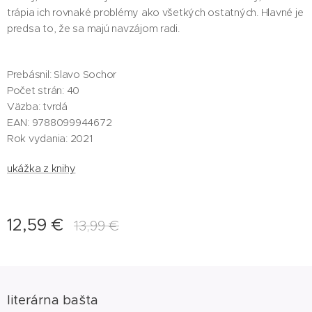
trápia ich rovnaké problémy ako všetkých ostatných. Hlavné je
predsa to, že sa majú navzájom radi.
Prebásnil: Slavo Sochor
Počet strán: 40
Väzba: tvrdá
EAN: 9788099944672
Rok vydania: 2021
ukážka z knihy
12,59
€
13,99
€
literárna bašta