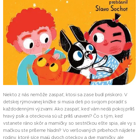
Niekto z nás nemôže zaspať, ktosi sa zase budí priskoro. V
detskej rýmovanej knižke si musia deti po svojom poradiť s
každodennými výzvami. Ako zaspať, keď vám nedá pokoj príliš
hravý psík a oteckovia sú už príliš unavení? Čo s tým, keď
vstanete ráno skôr a mamičky so sestričkou ešte spia, ale vy s
mačkou ste príšerne hladní? Vo veršovaných príbehoch nájdete
rodiny, ktoré síce majú dvoch oteckov a dve mamičky, ale