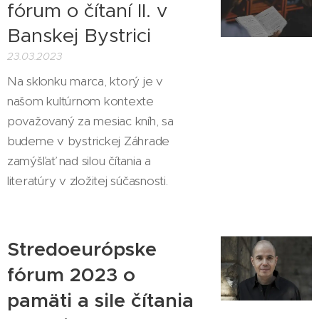
fórum o čítaní II. v
Banskej Bystrici
23.03.2023
Na sklonku marca, ktorý je v
našom kultúrnom kontexte
považovaný za mesiac kníh, sa
budeme v bystrickej Záhrade
zamýšľať nad silou čítania a
literatúry v zložitej súčasnosti.
Stredoeurópske
fórum 2023 o
pamäti a sile čítania