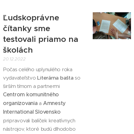
Ľudskoprávne
čítanky sme
testovali priamo na
školách
20.12.2022
Počas celého uplynulého roka
vydavateľstvo
Literárna bašta
so
širším tímom a partnermi
Centrom komunitného
organizovania
a
Amnesty
International Slovensko
pripravovali balíček kreatívnych
nástrojov, ktoré budú dlhodobo