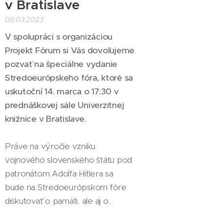
v Bratislave
06.03.2023
V spolupráci s organizáciou
Projekt Fórum si Vás dovoľujeme
pozvať na špeciálne vydanie
Stredoeurópskeho fóra, ktoré sa
uskutoční 14. marca o 17:30 v
prednáškovej sále Univerzitnej
knižnice v Bratislave.
Práve na výročie vzniku
vojnového slovenského štátu pod
patronátom Adolfa Hitlera sa
bude na Stredoeurópskom fóre
diskutovať o pamäti, ale aj o...