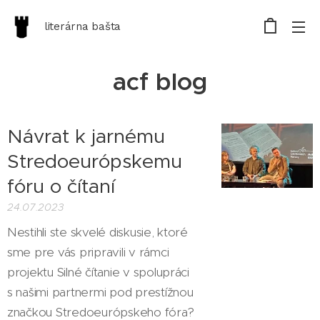
literárna bašta
acf blog
Návrat k jarnému
Stredoeurópskemu
fóru o čítaní
24.07.2023
Nestihli ste skvelé diskusie, ktoré
sme pre vás pripravili v rámci
projektu Silné čítanie v spolupráci
s našimi partnermi pod prestížnou
značkou Stredoeurópskeho fóra?