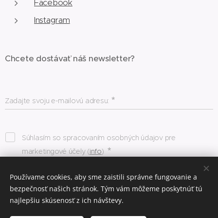
Facebook
Instagram
Chcete dostávať náš newsletter?
Zadajte svoju e-mailovú adresu:
Súhlasím so spracovaním osobných údajov pre
marketingové účely (
info
)
Používame cookies, aby sme zaistili správne fungovanie a
Odoslať
bezpečnosť našich stránok. Tým vám môžeme poskytnúť tú
najlepšiu skúsenosť z ich návštevy.