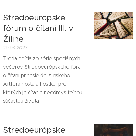
Stredoeurópske
fórum o čítaní III. v
Žiline
20.04.2023
Tretia edícia zo série špeciálnych
večerov Stredoeurópskeho fóra
o čítaní prinesie do žilinského
Artfora hosťa a hostku, pre
ktorých je čítanie neodmysliteľnou
súčasťou života.
Stredoeurópske