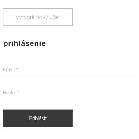
Vytvoriť nový účet
p
rihlásenie
Email
Heslo
Prihlásiť