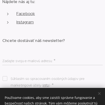
Nájdete nás aj tu:
Facebook
Instagram
Chcete dostávať náš newsletter?
Zadajte svoju e-mailovú adresu:
Súhlasím so spracovaním osobných údajov pre
marketingové účely (
info
)
Používame cookies, aby sme zaistili správne fungovanie a
Odoslať
bezpečnosť našich stránok. Tým vám môžeme poskytnúť tú