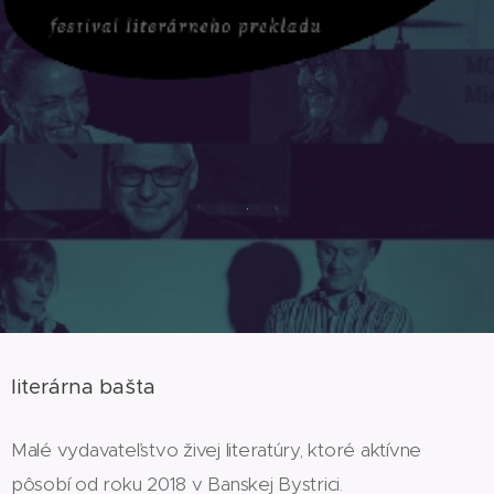
.
.
literárna bašta
Malé vydavateľstvo živej literatúry, ktoré aktívne
pôsobí od roku 2018 v Banskej Bystrici.