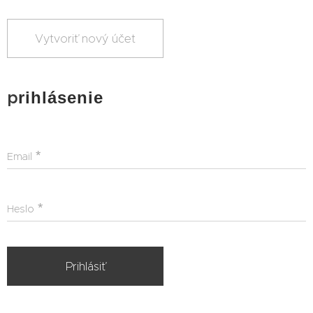
Vytvoriť nový účet
p
rihlásenie
Email
Heslo
Prihlásiť